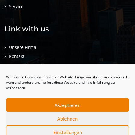
Service
Link with us
Unsere Firma
Kontakt
Datenschutzerklärung
Impressum
Wir nutzen Cookies auf unserer Website. Einige von ihnen sind essenziell,
während andere uns helfen, diese Website und Ihre Erfahrung zu
verbessern.
Akzeptieren
© 2022, Haba Fenster und
Türen. Alle Rechte vorbehalten
Ablehnen
| Design by
Mesh COM
Einstellungen